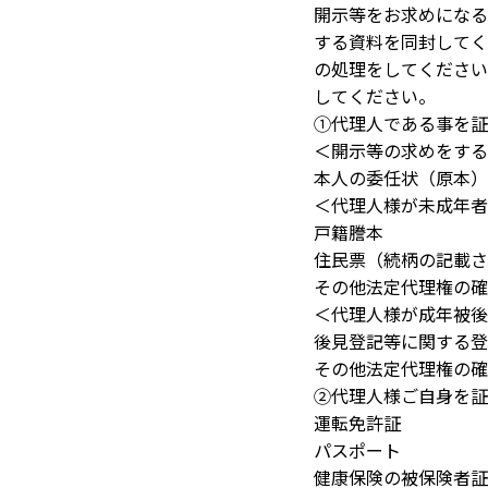
開示等をお求めになる
する資料を同封してく
の処理をしてください
してください。
①代理人である事を証
＜開示等の求めをする
本人の委任状（原本）
＜代理人様が未成年者
戸籍謄本
住民票（続柄の記載さ
その他法定代理権の確
＜代理人様が成年被後
後見登記等に関する登
その他法定代理権の確
②代理人様ご自身を証
運転免許証
パスポート
健康保険の被保険者証