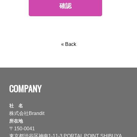
お問い合わせ者様の個人情報を、委託することがあります
が、当社は、個人情報保護マネジメントシステムにより委託
先を管理しています。
保有個人データの開示等について
お問い合わせ者様ご本人またはその代理人からの利用目的の
通知、開示、訂正、追加、削除、利用停止、消去、第三者提
供の停止、第三者提供記録の開示の請求は、以下の個人情報
問合わせ窓口まで、お問い合わせください。相談窓口担当者
より、本人確認の上、ご請求方法や開示の方法等について説
« Back
明、相談させて頂き、速やかに対応させて頂きます。
個人情報問合せ窓口
株式会社Brandit
〒150-0045
東京都渋谷区神泉町 9-5 フジタインゼックスビル 6F
メールアドレス：info@brandit.co.jp
COMPANY
個人情報を提供されることの任意性について
当社への個人情報をご提供頂くことは任意ですが、提供され
なかった場合はお問合せ対応や連絡等に支障をきたす場合が
あります。
社 名
本人が容易に認識できない方法による個人情報の取得
株式会社Brandit
この個人情報取得 Web フォームでは、クッキーによる、取得
は行っておりません。
所在地
〒150-0041
東京都渋谷区神南1-11-3 PORTAL POINT SHIBUYA